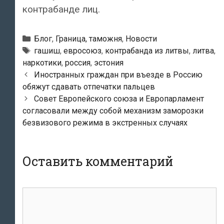
контрабанде лиц.
Рубрики
Блог
,
Граница, таможня
,
Новости
Метки
гашиш
,
евросоюз
,
контрабанда из литвы
,
литва
,
наркотики
,
россия
,
эстония
Навигация
Иностранных граждан при въезде в Россию
по
обяжут сдавать отпечатки пальцев
записям
Совет Европейского союза и Европарламент
согласовали между собой механизм заморозки
безвизового режима в экстренных случаях
Оставить комментарий
Комментарий