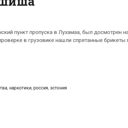
гашиша
нский пункт пропуска в Лухамаа, был досмотрен н
проверке в грузовике нашли спрятанные брикеты
тва
,
наркотики
,
россия
,
эстония