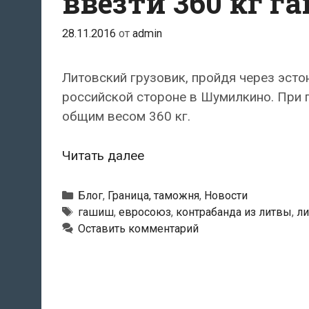
ввезти 360 кг 
28.11.2016
от
admin
Литовский грузовик, пройдя через эсто
российской стороне в Шумилкино. При 
общим весом 360 кг.
Через
Читать далее
Эстонию
в
Рубрики
Блог
,
Граница, таможня
,
Новости
Россию
Метки
гашиш
,
евросоюз
,
контрабанда из литвы
,
ли
Оставить комментарий
пытались
ввезти
360
кг