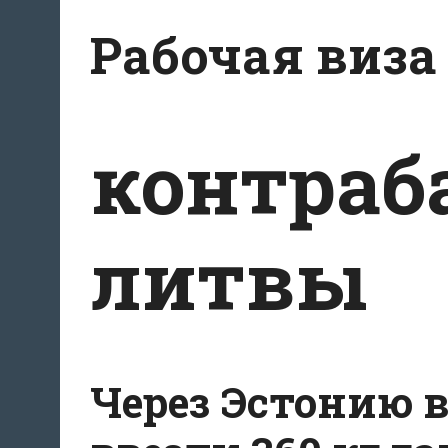
Перейти
Рабочая виза
к
содержимому
контраб
литвы
Через Эстонию 