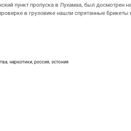
нский пункт пропуска в Лухамаа, был досмотрен н
проверке в грузовике нашли спрятанные брикеты
тва
,
наркотики
,
россия
,
эстония