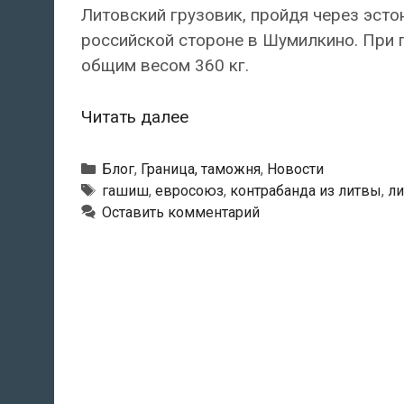
Литовский грузовик, пройдя через эсто
российской стороне в Шумилкино. При 
общим весом 360 кг.
Через
Читать далее
Эстонию
в
Рубрики
Блог
,
Граница, таможня
,
Новости
Россию
Метки
гашиш
,
евросоюз
,
контрабанда из литвы
,
ли
Оставить комментарий
пытались
ввезти
360
кг
гашиша