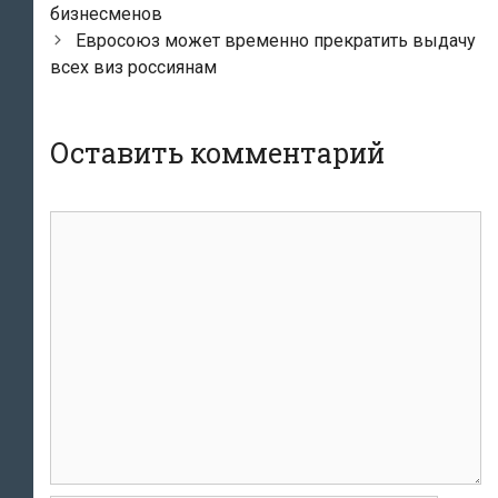
по
бизнесменов
записям
Евросоюз может временно прекратить выдачу
всех виз россиянам
Оставить комментарий
Комментарий