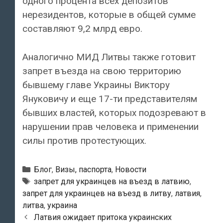
одного процента всех депозитов
нерезидентов, которые в общей сумме
составляют 9,2 млрд евро.
Аналогично МИД Литвы также готовит
запрет въезда на свою территорию
бывшему главе Украины Виктору
Януковичу и еще 17-ти представителям
бывших властей, которых подозревают в
нарушении прав человека и применении
силы против протестующих.
Рубрики
Блог
,
Визы, паспорта
,
Новости
Метки
запрет для украинцев на въезд в латвию
,
запрет для украинцев на въезд в литву
,
латвия
,
литва
,
украина
Навигация
Латвия ожидает притока украинских