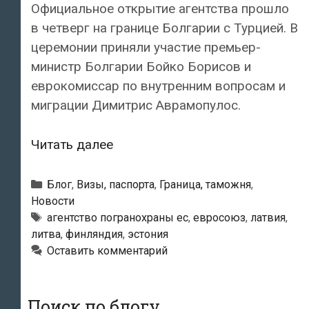
Официальное открытие агентства прошло
в четверг на границе Болгарии с Турцией. В
церемонии приняли участие премьер-
министр Болгарии Бойко Борисов и
еврокомиссар по внутренним вопросам и
миграции Димитрис Аврамопулос.
В
Читать далее
Евросоюзе
было
Рубрики
Блог
,
Визы, паспорта
,
Граница, таможня
,
создано
Новости
Метки
агентство погранохраны ес
,
евросоюз
,
латвия
,
и
литва
,
финляндия
,
эстония
приступило
Оставить комментарий
к
работе
Агентство
Поиск по блогу