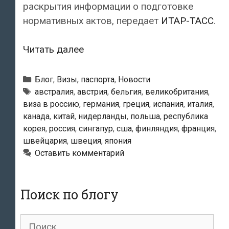
раскрытия информации о подготовке
нормативных актов, передает
ИТАР-ТАСС
.
Безвизовое
Читать далее
трехдневное
пребывание
Рубрики
Блог
,
Визы, паспорта
,
Новости
в
Метки
австралия
,
австрия
,
бельгия
,
великобритания
,
виза в россию
,
германия
,
греция
,
испания
,
италия
,
РФ
канада
,
китай
,
нидерланды
,
польша
,
республика
могут
корея
,
россия
,
сингапур
,
сша
,
финляндия
,
франция
,
разрешить
швейцария
,
швеция
,
япония
гражданам
Оставить комментарий
20
стран
Поиск по блогу
Поиск