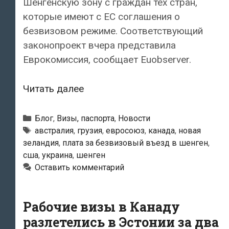
Шенгенскую зону с граждан тех стран,
которые имеют с ЕС соглашения о
безвизовом режиме. Соответствующий
законопроект вчера представила
Еврокомиссия, сообщает Euobserver.
Евросоюз
Читать далее
хочет
брать
Рубрики
Блог
,
Визы, паспорта
,
Новости
плату
Метки
австралия
,
грузия
,
евросоюз
,
канада
,
новая
зеландия
,
плата за безвизовый въезд в шенген
,
за
сша
,
украина
,
шенген
безвизовый
Оставить комментарий
въезд
в
Шенген
Рабочие визы в Канаду
разлетелись в Эстонии за два