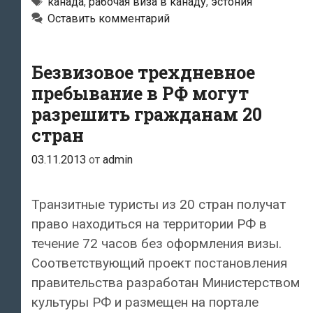
Канаду
Метки
канада
,
рабочая виза в канаду
,
эстония
Оставить комментарий
разлетелись
в
Эстонии
Безвизовое трехдневное
за
пребывание в РФ могут
два
разрешить гражданам 20
часа
стран
03.11.2013
от
admin
Транзитные туристы из 20 стран получат
право находиться на территории РФ в
течение 72 часов без оформления визы.
Соответствующий проект постановления
правительства разработан Министерством
культуры РФ и размещен на портале