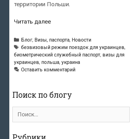
территории Польши.
Польша
Читать далее
отменила
упрощенные
Рубрики
Блог
,
Визы, паспорта
,
Новости
визы
Метки
безвизовый режим поездок для украинцев
,
биометрический служебный паспорт
,
визы для
для
украинцев
,
польша
,
украина
украинцев
Оставить комментарий
Поиск по блогу
Поиск
для:
Рубрики