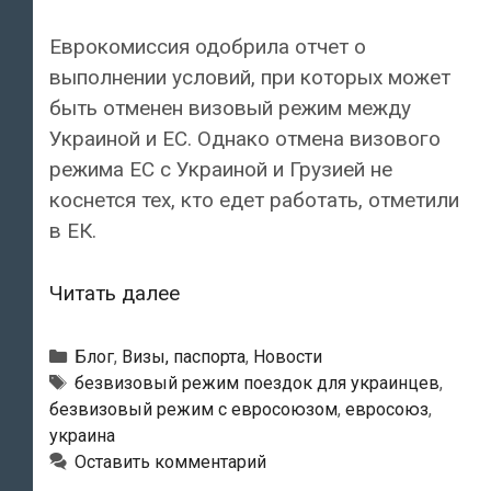
Еврокомиссия одобрила отчет о
выполнении условий, при которых может
быть отменен визовый режим между
Украиной и ЕС. Однако отмена визового
режима ЕС с Украиной и Грузией не
коснется тех, кто едет работать, отметили
в ЕК.
Еврокомиссия
Читать далее
рекомендовала
рассмотреть
Рубрики
Блог
,
Визы, паспорта
,
Новости
безвизовый
Метки
безвизовый режим поездок для украинцев
,
безвизовый режим с евросоюзом
,
евросоюз
,
режим
украина
для
Оставить комментарий
Украины