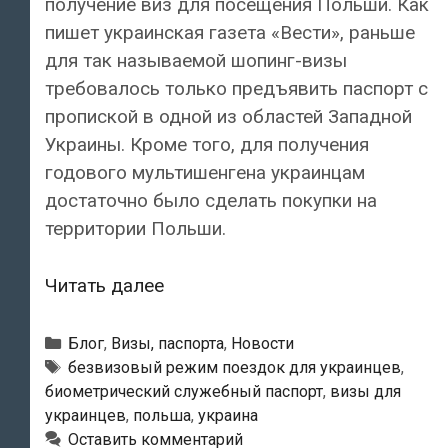
получение виз для посещения Польши. Как
пишет украинская газета «Вести», раньше
для так называемой шопинг-визы
требовалось только предъявить паспорт с
пропиской в одной из областей Западной
Украины. Кроме того, для получения
годового мультишенгена украинцам
достаточно было сделать покупки на
территории Польши.
Польша
Читать далее
отменила
упрощенные
Рубрики
Блог
,
Визы, паспорта
,
Новости
визы
Метки
безвизовый режим поездок для украинцев
,
биометрический служебный паспорт
,
визы для
для
украинцев
,
польша
,
украина
украинцев
Оставить комментарий