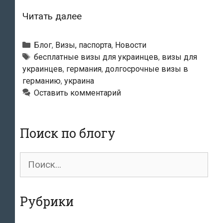
Украинцы
Читать далее
поедут
в
Рубрики
Блог
,
Визы, паспорта
,
Новости
Германию
Метки
бесплатные визы для украинцев
,
визы для
украинцев
,
германия
,
долгосрочные визы в
по
германию
,
украина
бесплатным
Оставить комментарий
визам
Поиск по блогу
Поиск
для:
Рубрики