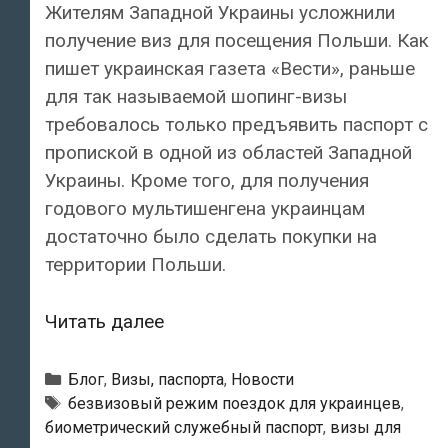
Жителям Западной Украины усложнили
получение виз для посещения Польши. Как
пишет украинская газета «Вести», раньше
для так называемой шопинг-визы
требовалось только предъявить паспорт с
пропиской в одной из областей Западной
Украины. Кроме того, для получения
годового мультишенгена украинцам
достаточно было сделать покупки на
территории Польши.
Польша
Читать далее
отменила
упрощенные
Рубрики
Блог
,
Визы, паспорта
,
Новости
визы
Метки
безвизовый режим поездок для украинцев
,
биометрический служебный паспорт
,
визы для
для