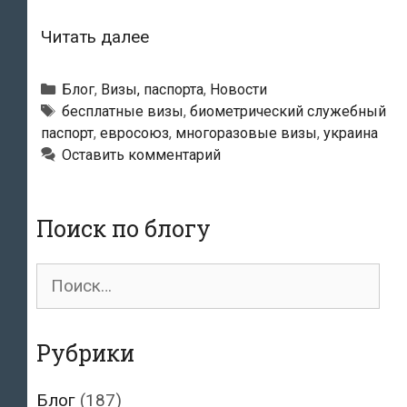
Украина
Читать далее
утвердила
договор
Рубрики
Блог
,
Визы, паспорта
,
Новости
с
Метки
бесплатные визы
,
биометрический служебный
паспорт
,
евросоюз
,
многоразовые визы
,
украина
ЕС
Оставить комментарий
об
упрощении
визового
Поиск по блогу
режима
Поиск
для:
Рубрики
Блог
(187)