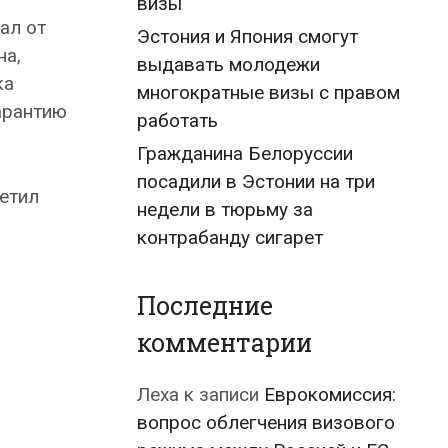
визы
ал от
Эстония и Япония смогут
на,
выдавать молодежи
ка
многократные визы с правом
арантию
работать
Гражданина Белоруссии
посадили в Эстонии на три
метил
недели в тюрьму за
контрабанду сигарет
Последние
комментарии
Леха
к записи
Еврокомиссия:
вопрос облегчения визового