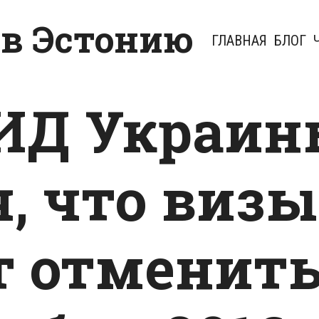
 в Эстонию
ГЛАВНАЯ
БЛОГ
ИД Украин
, что визы
т отменит