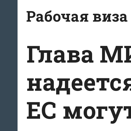
Перейти
Рабочая виза
к
содержимому
Глава М
надеется
ЕС могу