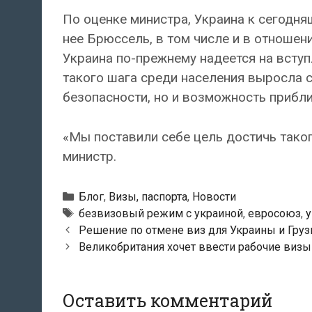
По оценке министра, Украина к сегодн
нее Брюссель, в том числе и в отношен
Украина по-прежнему надеется на всту
такого шага среди населения выросла 
безопасности, но и возможность прибл
«Мы поставили себе цель достичь таког
министр.
Рубрики
Блог
,
Визы, паспорта
,
Новости
Метки
безвизовый режим с украиной
,
евросоюз
,
у
Навигация
Решение по отмене виз для Украины и Груз
по
Великобритания хочет ввести рабочие визы
записям
Оставить комментарий