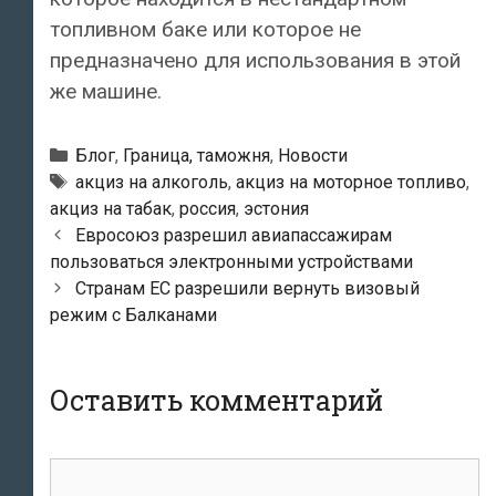
топливном баке или которое не
предназначено для использования в этой
же машине.
Рубрики
Блог
,
Граница, таможня
,
Новости
Метки
акциз на алкоголь
,
акциз на моторное топливо
,
акциз на табак
,
россия
,
эстония
Навигация
Евросоюз разрешил авиапассажирам
по
пользоваться электронными устройствами
записям
Странам ЕС разрешили вернуть визовый
режим с Балканами
Оставить комментарий
Комментарий