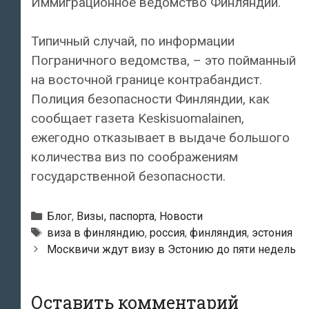
Иммиграционное ведомство Финляндии.
Типичный случай, по информации
Пограничного ведомства, – это пойманный
на восточной границе контрабандист.
Полиция безопасности Финляндии, как
сообщает газета Keskisuomalainen,
ежегодно отказывает в выдаче большого
количества виз по соображениям
государственной безопасности.
Рубрики
Блог
,
Визы, паспорта
,
Новости
Метки
виза в финляндию
,
россия
,
финляндия
,
эстония
Навигация
Москвичи ждут визу в Эстонию до пяти недель
по
записям
Оставить комментарий