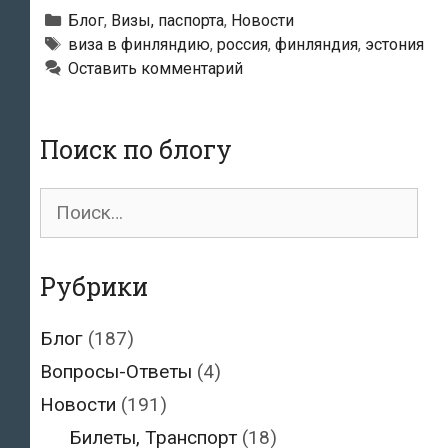
иностранцев
Рубрики
Блог
,
Визы, паспорта
,
Новости
запрещен
Метки
виза в финляндию
,
россия
,
финляндия
,
эстония
Оставить комментарий
въезд
в
Финляндию
Поиск по блогу
Поиск
для:
Рубрики
Блог
(187)
Вопросы-Ответы
(4)
Новости
(191)
Билеты, Транспорт
(18)