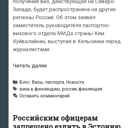
получения виз, действующая на Северо-
Западе, будет распространена на другие
регионы России. Об этом заявил
заместитель руководителя паспортно-
визового отдела МИДа страны Ким
Куйвалайнен, выступая в Хельсинки перед
журналистами.
Облегченный
Читать далее
режим
выдачи
Рубрики
Блог
,
Визы, паспорта
,
Новости
финских
Метки
виза в финляндию
,
россия
,
финляндия
Оставить комментарий
виз
хотят
ввести
Российским офицерам
по
запрещено ездить в Эстонию