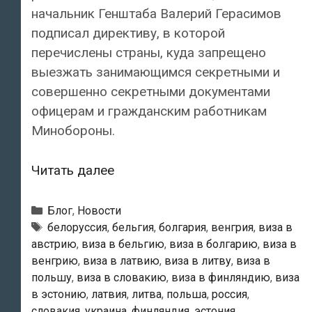
начальник Генштаба Валерий Герасимов
подписал директиву, в которой
перечислены страны, куда запрещено
выезжать занимающимся секретными и
совершенно секретными документами
офицерам и гражданским работникам
Минобороны.
Российским
Читать далее
офицерам
запрещено
Рубрики
Блог
,
Новости
ездить
Метки
белоруссия
,
бельгия
,
болгария
,
венгрия
,
виза в
австрию
,
виза в бельгию
,
виза в болгарию
,
виза в
в
венгрию
,
виза в латвию
,
виза в литву
,
виза в
Эстонию
польшу
,
виза в словакию
,
виза в финляндию
,
виза
в эстонию
,
латвия
,
литва
,
польша
,
россия
,
словакия
,
украина
,
финляндия
,
эстония