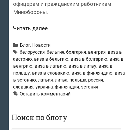
офицерам и гражданским работникам
Минобороны.
Российским
Читать далее
офицерам
запрещено
Рубрики
Блог
,
Новости
ездить
Метки
белоруссия
,
бельгия
,
болгария
,
венгрия
,
виза в
австрию
,
виза в бельгию
,
виза в болгарию
,
виза в
в
венгрию
,
виза в латвию
,
виза в литву
,
виза в
Эстонию
польшу
,
виза в словакию
,
виза в финляндию
,
виза
в эстонию
,
латвия
,
литва
,
польша
,
россия
,
словакия
,
украина
,
финляндия
,
эстония
Оставить комментарий
Поиск по блогу