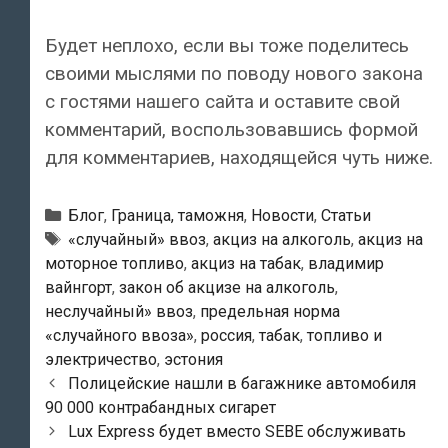
Будет неплохо, если вы тоже поделитесь
своими мыслями по поводу нового закона
с гостями нашего сайта и оставите свой
комментарий, воспользовавшись формой
для комментариев, находящейся чуть ниже.
Рубрики
Блог
,
Граница, таможня
,
Новости
,
Статьи
Метки
«случайный» ввоз
,
акциз на алкоголь
,
акциз на
моторное топливо
,
акциз на табак
,
владимир
вайнгорт
,
закон об акцизе на алкоголь
,
неслучайный» ввоз
,
предельная норма
«случайного ввоза»
,
россия
,
табак
,
топливо и
электричество
,
эстония
Навигация
Полицейские нашли в багажнике автомобиля
по
90 000 контрабандных сигарет
записям
Lux Express будет вместо SEBE обслуживать