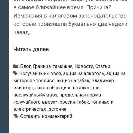
в самое ближайшее время. Причина?
Изменения в налоговом законодательстве,
которые произошли буквально две недели
назад.
Об
Читать далее
изменениях
в
Рубрики
Блог
,
Граница, таможня
,
Новости
,
Статьи
налогообложении
Метки
«случайный» ввоз
,
акциз на алкоголь
,
акциз на
моторное топливо
,
акциз на табак
,
владимир
алкоголя,
вайнгорт
,
закон об акцизе на алкоголь
,
сигарет
неслучайный» ввоз
,
предельная норма
и
«случайного ввоза»
,
россия
,
табак
,
топливо и
моторного
электричество
,
эстония
топлива,
Оставить комментарий
доставляемых
в