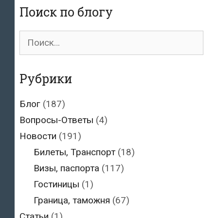
Поиск по блогу
Эстонию
физическими
Поиск
лицами
для:
из
России
Рубрики
при
переходе
Блог
(187)
или
Вопросы-Ответы
(4)
переезде
границы
Новости
(191)
Билеты, Транспорт
(18)
Визы, паспорта
(117)
Гостиницы
(1)
Граница, таможня
(67)
Статьи
(1)