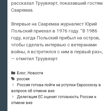
рассказал Труувяэрт, показавший гостям
Сааремаа.
Впервые на Сааремаа журналист Юрий
Польский приехал в 1976 году. ”В 1986
году, когда Польский прибыл на остров,
чтобы сделать интервью с ветеранами
войны, я встретился с ним в первый раз»,
— отметил Труувяэрт.
Рубрики
Блог
,
Новости
Метки
россия
Навигация
Россия готова пойти на уступки Евросоюзу в
по
вопросе об отмене виз
записям
Делегация ЕС оценит готовность России к
отмене виз