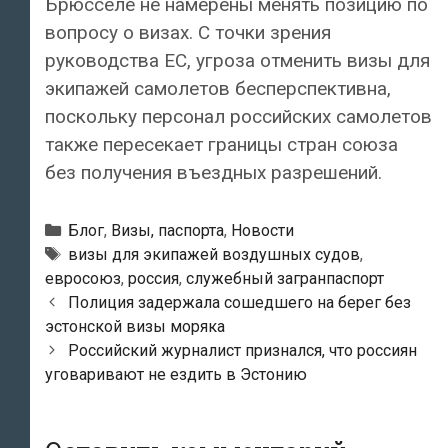
Брюсселе не намерены менять позицию по
вопросу о визах. С точки зрения
руководства ЕС, угроза отменить визы для
экипажей самолетов бесперспективна,
поскольку персонал российских самолетов
также пересекает границы стран союза
без получения въездных разрешений.
Рубрики
Блог
,
Визы, паспорта
,
Новости
Метки
визы для экипажей воздушных судов
,
евросоюз
,
россия
,
служебный загранпаспорт
Навигация
Полиция задержала сошедшего на берег без
по
эстонской визы моряка
записям
Российский журналист признался, что россиян
уговаривают не ездить в Эстонию