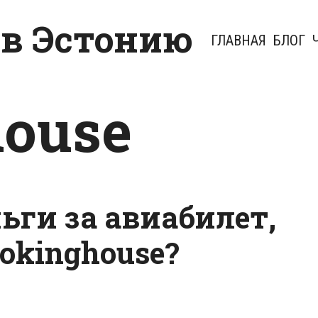
 в Эстонию
ГЛАВНАЯ
БЛОГ
house
ьги за авиабилет,
okinghouse?