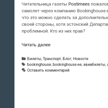
Читательница газеты
Postimees
пожалов
самолет через компанию Bookinghouse.ee
что это можно сделать за дополнительн
своей стороны, хотя эстонский Департ
проблемной. Кто из них прав?
Как
Читать далее
вернуть
деньги
Рубрики
Билеты, Транспорт
,
Блог
,
Новости
за
Метки
bookinghouse
,
bookinghouse.ee
,
авиабилеты
,
Оставить комментарий
авиабилет,
купленный
в
Bookinghouse?