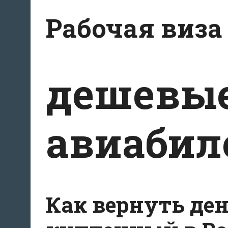
Перейти
Рабочая виза
к
содержимому
дешевы
авиабил
Как вернуть ден