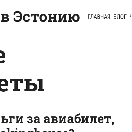
 в Эстонию
ГЛАВНАЯ
БЛОГ
е
еты
ьги за авиабилет,