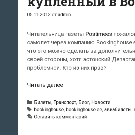
купленный в Bo
05.11.2013
от
admin
Читательница газеты
Postimees
пожалов
самолет через компанию Bookinghouse.ee
что это можно сделать за дополнительн
своей стороны, хотя эстонский Департ
проблемной. Кто из них прав?
Как
Читать далее
вернуть
деньги
Рубрики
Билеты, Транспорт
,
Блог
,
Новости
за
Метки
bookinghouse
,
bookinghouse.ee
,
авиабилеты
,
Оставить комментарий
авиабилет,
купленный