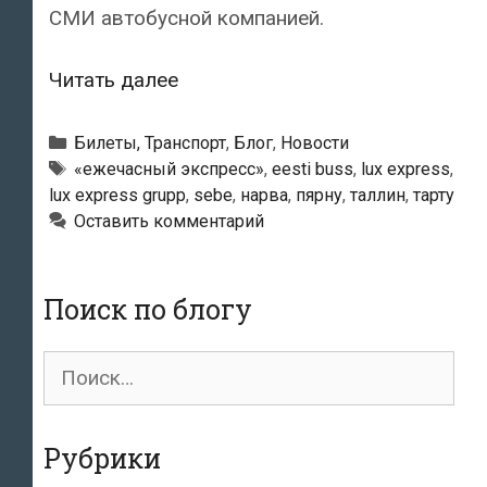
СМИ автобусной компанией.
Lux
Читать далее
Express
будет
Рубрики
Билеты, Транспорт
,
Блог
,
Новости
вместо
Метки
«ежечасный экспресс»
,
eesti buss
,
lux express
,
lux express grupp
,
sebe
,
нарва
,
пярну
,
таллин
,
тарту
SEBE
Оставить комментарий
обслуживать
автобусные
линии
Поиск по блогу
«Ежечасного
экспресса»
Поиск
для:
Рубрики