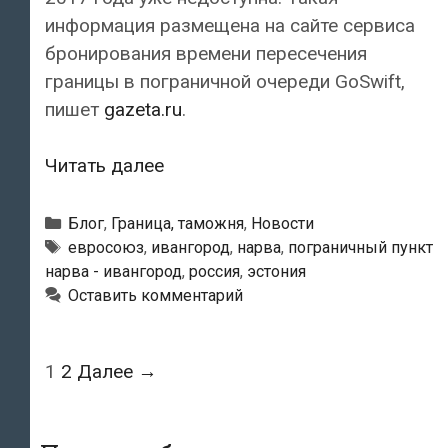
информация размещена на сайте сервиса
бронирования времени пересечения
границы в пограничной очереди GoSwift,
пишет
gazeta.ru
.
Российско-
Читать далее
эстонскую
границу
Рубрики
Блог
,
Граница, таможня
,
Новости
на
Метки
евросоюз
,
ивангород
,
нарва
,
пограничный пункт
нарва - ивангород
,
россия
,
эстония
автомобиле
Оставить комментарий
можно
будет
пройти
Навигация
1
2
Далее →
в
по
Нарве
записям
только