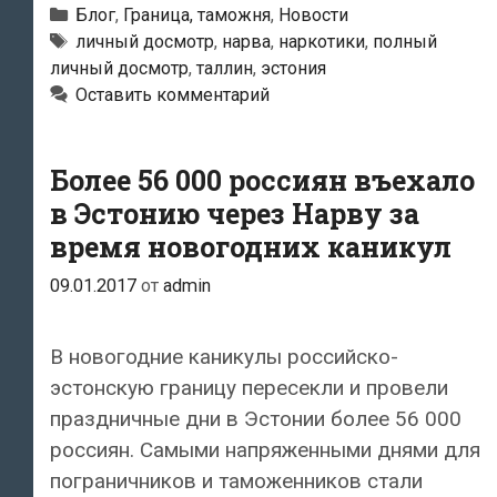
границе
Рубрики
Блог
,
Граница, таможня
,
Новости
жительницу
Метки
личный досмотр
,
нарва
,
наркотики
,
полный
личный досмотр
,
таллин
,
эстония
Таллина
Оставить комментарий
раздели
догола
…
Более 56 000 россиян въехало
Поводом
в Эстонию через Нарву за
для
время новогодних каникул
личного
09.01.2017
от
admin
досмотра
стало
поведение
В новогодние каникулы российско-
собаки
эстонскую границу пересекли и провели
праздничные дни в Эстонии более 56 000
россиян. Самыми напряженными днями для
пограничников и таможенников стали