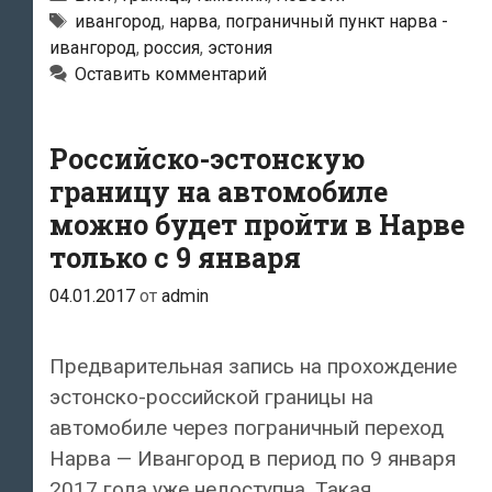
Эстонии
Метки
ивангород
,
нарва
,
пограничный пункт нарва -
ивангород
,
россия
,
эстония
на
Оставить комментарий
границе
с
Россией
Российско-эстонскую
практически
границу на автомобиле
без
можно будет пройти в Нарве
перемен:
только с 9 января
заторы,
04.01.2017
от
admin
заторы,
заторы
…..
Предварительная запись на прохождение
эстонско-российской границы на
автомобиле через пограничный переход
Нарва — Ивангород в период по 9 января
2017 года уже недоступна. Такая