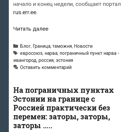
начало и конец недели, сообщает портал
rus.err.ee
.
Более
Читать далее
56
000
Рубрики
Блог
,
Граница, таможня
,
Новости
россиян
Метки
евросоюз
,
нарва
,
пограничный пункт нарва -
ивангород
,
россия
,
эстония
въехало
Оставить комментарий
в
Эстонию
через
На пограничных пунктах
Нарву
Эстонии на границе с
за
Россией практически без
время
перемен: заторы, заторы,
новогодних
заторы …..
каникул