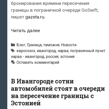
бронирования времени пересечения
границы в пограничной очереди GoSwift,
пишет
gazeta.ru
.
Российско-
Читать далее
эстонскую
границу
Рубрики
Блог
,
Граница, таможня
,
Новости
на
Метки
евросоюз
,
ивангород
,
нарва
,
пограничный пункт
нарва - ивангород
,
россия
,
эстония
автомобиле
Оставить комментарий
можно
будет
пройти
В Ивангороде сотни
в
автомобилей стоят в очереди
Нарве
на пересечение границы с
только
Эстонией
с