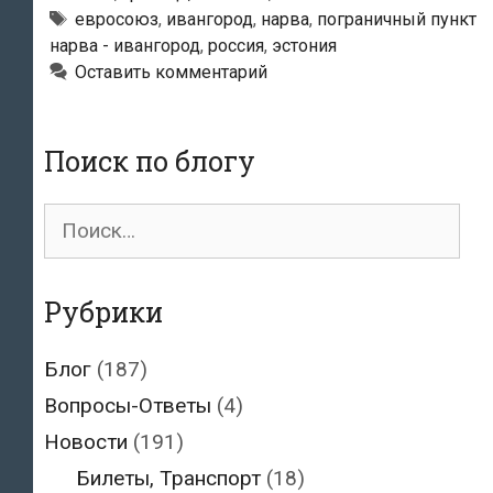
автомобилей
Метки
евросоюз
,
ивангород
,
нарва
,
пограничный пункт
нарва - ивангород
,
россия
,
эстония
стоят
Оставить комментарий
в
очереди
на
Поиск по блогу
пересечение
границы
Поиск
с
для:
Эстонией
Рубрики
Блог
(187)
Вопросы-Ответы
(4)
Новости
(191)
Билеты, Транспорт
(18)