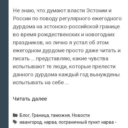
Не знаю, что думают власти Эстонии и
России по поводу регулярного ежегодного
дурдома на эстонско-российской границе
во время рождественских и новогодних
праздников, но лично я устал об этом
ежегодном дурдоме просто даже читать и
писать … представляю, какие чувства
испытывают те люди, которые прелести
данного дурдома каждый год вынуждены
испытывать на себе …
На
Читать далее
пограничных
пунктах
Рубрики
Блог
,
Граница, таможня
,
Новости
Эстонии
Метки
ивангород
,
нарва
,
пограничный пункт нарва -