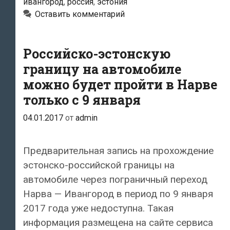
ивангород
,
россия
,
эстония
на
Оставить комментарий
границе
с
Россией
Российско-эстонскую
практически
границу на автомобиле
без
можно будет пройти в Нарве
перемен:
только с 9 января
заторы,
04.01.2017
от
admin
заторы,
заторы
…..
Предварительная запись на прохождение
эстонско-российской границы на
автомобиле через пограничный переход
Нарва — Ивангород в период по 9 января
2017 года уже недоступна. Такая
информация размещена на сайте сервиса