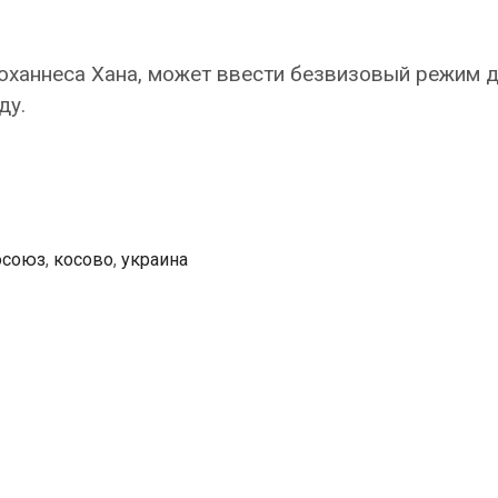
оханнеса Хана, может ввести безвизовый режим 
ду.
осоюз
,
косово
,
украина