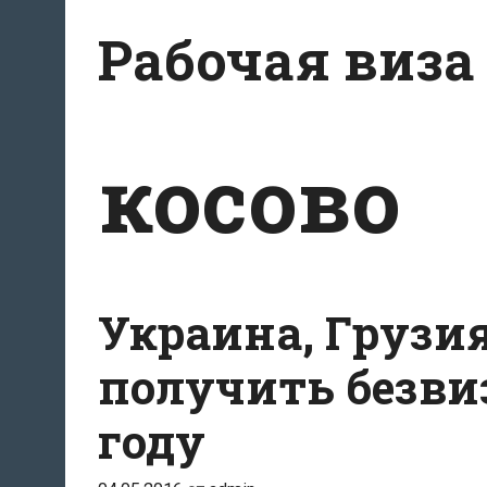
Перейти
Рабочая виза
к
содержимому
косово
Украина, Грузия
получить безвиз
году