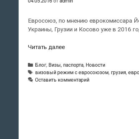
04.05.2016
от
admin
Евросоюз, по мнению еврокомиссара Й
Украины, Грузии и Косово уже в 2016 го
Украина,
Читать далее
Грузия
и
Рубрики
Блог
,
Визы, паспорта
,
Новости
Косово
Метки
визовый режим с евросоюзом
,
грузия
,
евр
Оставить комментарий
могут
получить
безвизовый
режим
с
ЕС
в