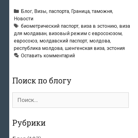
власти
не
Рубрики
Блог
,
Визы, паспорта
,
Граница, таможня
,
впустили
Новости
Метки
биометрический паспорт
,
виза в эстонию
,
виза
в
для молдаван
,
визовый режим с евросоюзом
,
страну
евросоюз
,
молдавский паспорт
,
молдова
,
гражданина
республика молдова
,
шенгенская виза
,
эстония
Молдовы
Оставить комментарий
Поиск по блогу
Поиск
для:
Рубрики