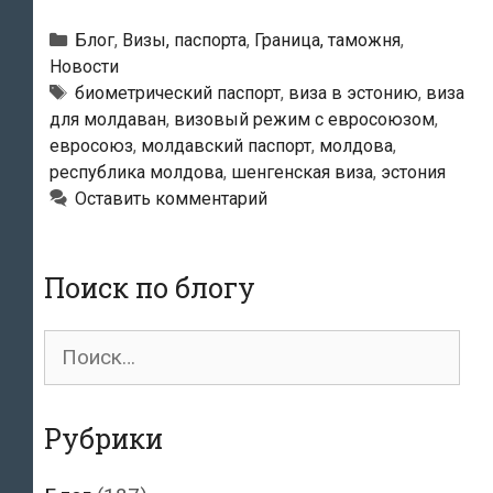
власти
не
Рубрики
Блог
,
Визы, паспорта
,
Граница, таможня
,
впустили
Новости
Метки
биометрический паспорт
,
виза в эстонию
,
виза
в
для молдаван
,
визовый режим с евросоюзом
,
страну
евросоюз
,
молдавский паспорт
,
молдова
,
гражданина
республика молдова
,
шенгенская виза
,
эстония
Молдовы
Оставить комментарий
Поиск по блогу
Поиск
для:
Рубрики