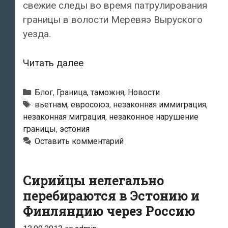
свежие следы во время патрулирования
границы в волости Меревяэ Выруского
уезда.
В
Читать далее
лесу
в
Рубрики
Блог
,
Граница, таможня
,
Новости
Вырумаа
Метки
вьетнам
,
евросоюз
,
незаконная иммиграция
,
незаконная миграция
,
незаконное нарушение
задержаны
границы
,
эстония
восемь
Оставить комментарий
вьетнамцев
Сирийцы нелегально
перебираются в Эстонию и
Финляндию через Россию