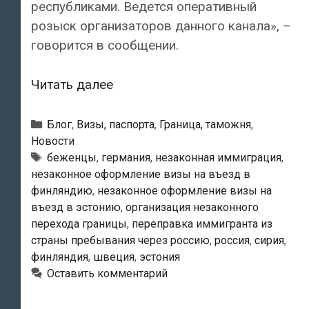
республиками. Ведется оперативный
розыск организаторов данного канала», –
говорится в сообщении.
Сирийцы
Читать далее
нелегально
перебираются
Рубрики
Блог
,
Визы, паспорта
,
Граница, таможня
,
в
Новости
Метки
беженцы
,
германия
,
незаконная иммиграция
,
Эстонию
незаконное оформление визы на въезд в
и
финляндию
,
незаконное оформление визы на
Финляндию
въезд в эстонию
,
организация незаконного
через
перехода границы
,
переправка иммигранта из
Россию
страны пребывания через россию
,
россия
,
сирия
,
финляндия
,
швеция
,
эстония
Оставить комментарий