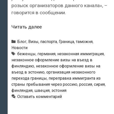
розыск организаторов данного канала», –
говорится в сообщении.
Сирийцы
Читать далее
нелегально
перебираются
Рубрики
Блог
,
Визы, паспорта
,
Граница, таможня
,
в
Новости
Метки
беженцы
,
германия
,
незаконная иммиграция
,
Эстонию
незаконное оформление визы на въезд в
и
финляндию
,
незаконное оформление визы на
Финляндию
въезд в эстонию
,
организация незаконного
через
перехода границы
,
переправка иммигранта из
Россию
страны пребывания через россию
,
россия
,
сирия
,
финляндия
,
швеция
,
эстония
Оставить комментарий