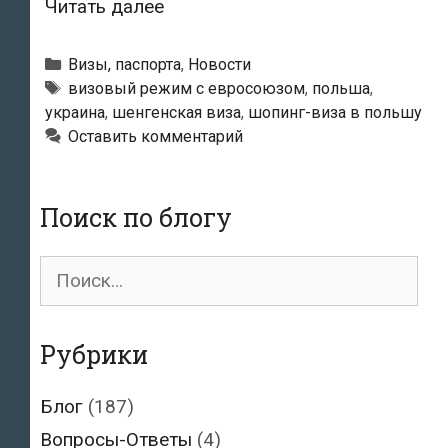
Жителям
Читать далее
западной
Украины
Рубрики
Визы, паспорта
,
Новости
усложнили
Метки
визовый режим с евросоюзом
,
польша
,
украина
,
шенгенская виза
,
шопинг-виза в польшу
получение
Оставить комментарий
шопинг-
визы
в
Поиск по блогу
Польшу
Поиск
для:
Рубрики
Блог
(187)
Вопросы-Ответы
(4)