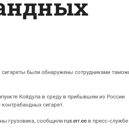
бандных
а сигареты были обнаружены сотрудниками тамож
нпункте Койдула в среду в прибывшем из России
 контрабандных сигарет.
ины грузовика, сообщили
rus.err.ee
в пресс-службе