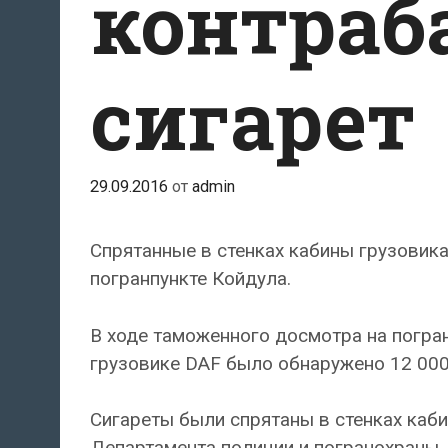
контра
сигарет
29.09.2016
от
admin
Спрятанные в стенках кабины грузовик
погранпункте Койдула.
В ходе таможенного досмотра на погра
грузовике DAF было обнаружено 12 000
Сигареты были спрятаны в стенках каб
Департамента полиции и погранохраны.