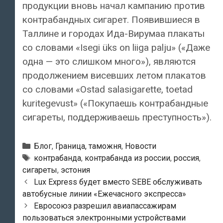
продукции вновь начал кампанию против
контрабандных сигарет. Появившиеся в
Таллине и городах Ида-Вирумаа плакаты
со словами «Isegi üks on liiga palju» («Даже
одна — это слишком много»), являются
продолжением висевших летом плакатов
со словами «Ostad salasigarette, toetad
kuritegevust» («Покупаешь контрабандные
сигареты, поддерживаешь преступность»).
Рубрики
Блог
,
Граница, таможня
,
Новости
Метки
контрабанда
,
контрабанда из россии
,
россия
,
сигареты
,
эстония
Навигация
Lux Express будет вместо SEBE обслуживать
по
автобусные линии «Ежечасного экспресса»
записям
Евросоюз разрешил авиапассажирам
пользоваться электронными устройствами