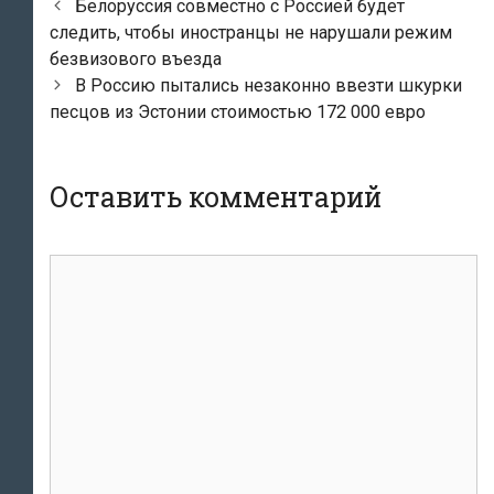
Навигация
Белоруссия совместно с Россией будет
по
следить, чтобы иностранцы не нарушали режим
записям
безвизового въезда
В Россию пытались незаконно ввезти шкурки
песцов из Эстонии стоимостью 172 000 евро
Оставить комментарий
Комментарий