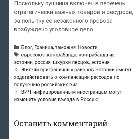
Поскольку пушнина включен в перечень
стратегически важных товаров и ресурсов,
за попытку ее незаконного провоза
возбуждено уголовное дело.
Рубрики
Блог
,
Граница, таможня
,
Новости
Метки
евросоюз
,
контрабанда
,
контрабанда из
эстонии
,
россия
,
шкурки песцов
,
эстония
Навигация
Жители приграничных районов Эстонии смогут
по
ходатайствовать о компенсации расходов по
записям
получению российских виз
ВИЧ-инфицированным иностранцам могут
изменить условия въезда в Россию
Оставить комментарий