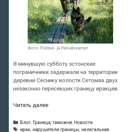
Фото: Politsei- ja Piirivalveamet.
В минувшую субботу эстонские
пограничники задержали на территории
деревни Сеснику волости Сетомаа двух
незаконно пересекших границу иракцев.
На
Читать далее
юго-
востоке
Рубрики
Блог
,
Граница, таможня
,
Новости
Эстонии
Метки
ирак
,
нарушители границы
,
нелегальная