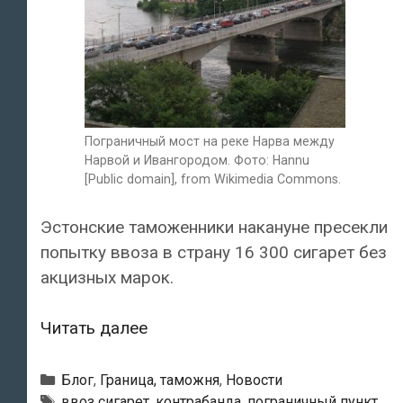
Пограничный мост на реке Нарва между
Нарвой и Ивангородом. Фото: Hannu
[Public domain], from Wikimedia Commons.
Эстонские таможенники накануне пресекли
попытку ввоза в страну 16 300 сигарет без
акцизных марок.
Россиянина
Читать далее
лишили
визы
Рубрики
Блог
,
Граница, таможня
,
Новости
за
Метки
ввоз сигарет
,
контрабанда
,
пограничный пункт