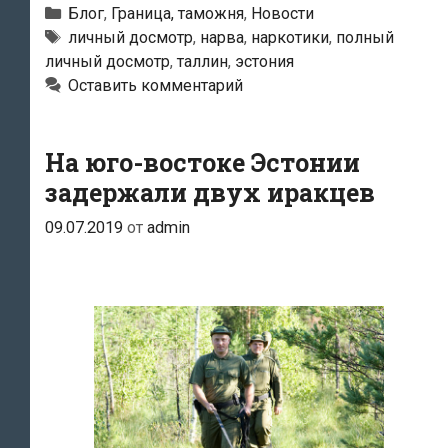
границе
Рубрики
Блог
,
Граница, таможня
,
Новости
жительницу
Метки
личный досмотр
,
нарва
,
наркотики
,
полный
личный досмотр
,
таллин
,
эстония
Таллина
Оставить комментарий
раздели
догола
…
На юго-востоке Эстонии
Поводом
задержали двух иракцев
для
09.07.2019
от
admin
личного
досмотра
стало
поведение
собаки