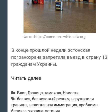
Фото: https://commons.wikimedia.org.
В конце прошлой недели эстонская
погранохрана запретила въезд в страну 13
гражданам Украины.
Погранохрана
Читать далее
запретила
въезд
Рубрики
Блог
,
Граница, таможня
,
Новости
в
Метки
безвиз
,
безвизовый режим
,
нарушители
границы
,
нелегальная иммиграция
,
проблемы
страну
безвиза
,
украина
,
эстония