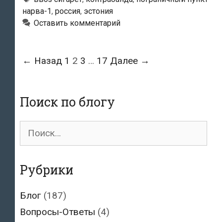
нарва-1
,
россия
,
эстония
попытку
Оставить комментарий
провезти
в
Эстонию
Навигация
← Назад
1
2
3
…
17
Далее →
свыше
по
800
записям
пачек
Поиск по блогу
контрабандных
сигарет
Поиск
для:
Рубрики
Блог
(187)
Вопросы-Ответы
(4)