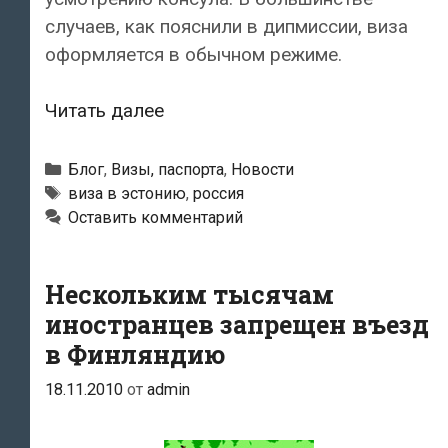
случаев, как пояснили в дипмиссии, виза
оформляется в обычном режиме.
Москвичи
Читать далее
ждут
визу
Рубрики
Блог
,
Визы, паспорта
,
Новости
в
Метки
виза в эстонию
,
россия
Оставить комментарий
Эстонию
до
пяти
Нескольким тысячам
недель
иностранцев запрещен въезд
в Финляндию
18.11.2010
от
admin