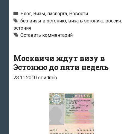
задержала
сошедшего
Рубрики
Блог
,
Визы, паспорта
,
Новости
на
Метки
без визы в эстонию
,
виза в эстонию
,
россия
,
эстония
берег
Оставить комментарий
без
эстонской
визы
Москвичи ждут визу в
моряка
Эстонию до пяти недель
23.11.2010
от
admin