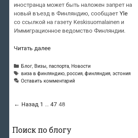
иностранца может быть наложен запрет на
новый въезд в Финляндию, сообщает
Yle
со ссылкой на газету Keskisuomalainen и
Иммиграционное ведомство Финляндии.
Нескольким
Читать далее
тысячам
иностранцев
Рубрики
Блог
,
Визы, паспорта
,
Новости
запрещен
Метки
виза в финляндию
,
россия
,
финляндия
,
эстония
Оставить комментарий
въезд
в
Финляндию
Навигация
← Назад
1
…
47
48
по
записям
Поиск по блогу