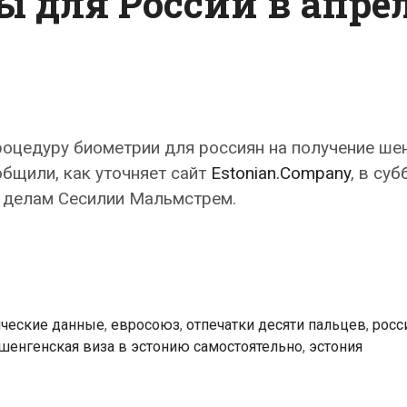
ы для России в апре
роцедуру биометрии для россиян на получение ше
бщили, как уточняет сайт
Estonian.Company
, в суб
м делам Сесилии Мальмстрем.
ческие данные
,
евросоюз
,
отпечатки десяти пальцев
,
росс
шенгенская виза в эстонию самостоятельно
,
эстония