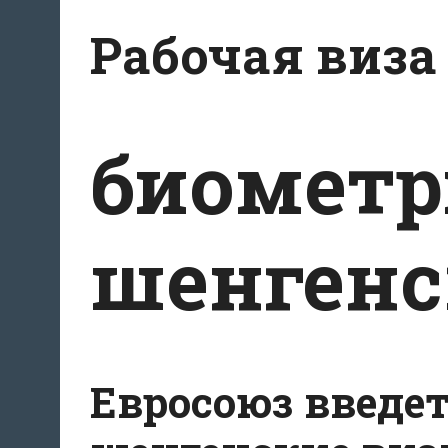
Перейти
Рабочая виза
к
содержимому
биометр
шенгенс
Евросоюз введе