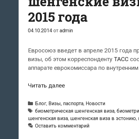
шенгенские виз
2015 года
04.10.2014
от
admin
Евросоюз введет в апреле 2015 года п
визы, об этом корреспонденту
ТАСС
соо
аппарате еврокомиссара по внутренни
Евросоюз
Читать далее
введет
биометрические
Рубрики
Блог
,
Визы, паспорта
,
Новости
шенгенские
Метки
биометрическая шенгенская виза
,
биометри
шенгенская виза
,
шенгенская виза в эстонию
,
визы
Оставить комментарий
для
России