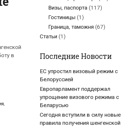
ле
Визы, паспорта
(117)
Гостиницы
(1)
Граница, таможня
(67)
Статьи
(1)
нгенской
Последние Новости
боту в
ЕС упростил визовый режим с
Белоруссией
Европарламент поддержал
упрощение визового режима с
ия
,
Беларусью
Сегодня вступили в силу новые
правила получения шенгенской