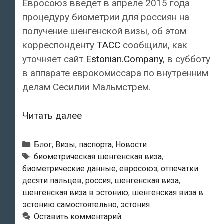
Евросоюз введет в апреле 2015 года
процедуру биометрии для россиян на
получение шенгенской визы, об этом
корреспонденту
ТАСС
сообщили, как
уточняет сайт
Estonian.Company
, в субботу
в аппарате еврокомиссара по внутренним
делам Сесилии Мальмстрем.
Евросоюз
Читать далее
введет
биометрические
Рубрики
Блог
,
Визы, паспорта
,
Новости
шенгенские
Метки
биометрическая шенгенская виза
,
биометрические данные
,
евросоюз
,
отпечатки
визы
десяти пальцев
,
россия
,
шенгенская виза
,
для
шенгенская виза в эстонию
,
шенгенская виза в
России
эстонию самостоятельно
,
эстония
в
Оставить комментарий