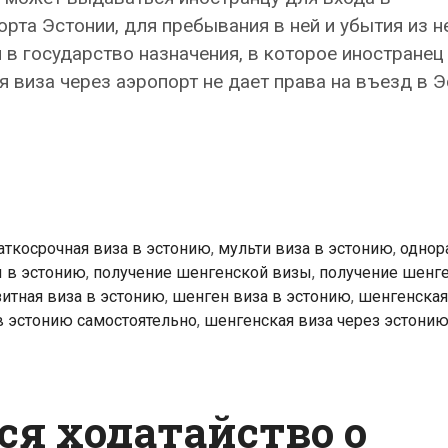
та Эстонии, для пребывания в ней и убытия из н
в государство назначения, в которое иностранец
я виза через аэропорт не дает права на въезд в 
аткосрочная виза в эстонию
,
мульти виза в эстонию
,
однор
 в эстонию
,
получение шенгенской визы
,
получение шенг
зитная виза в эстонию
,
шенген виза в эстонию
,
шенгенская
в эстонию самостоятельно
,
шенгенская виза через эстони
тся ходатайство о