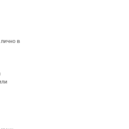
 лично в
и
или