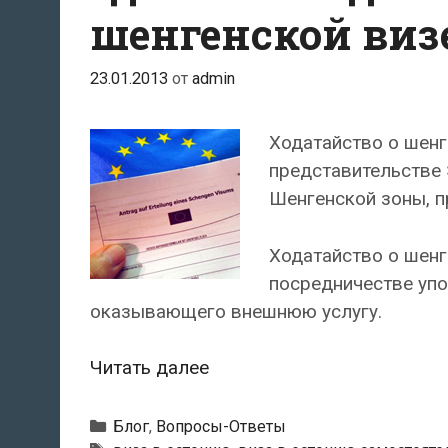
шенгенской виз
23.01.2013
от
admin
Ходатайство о шенг
представительстве 
Шенгенской зоны, 
Ходатайство о шенг
посредничестве упо
оказывающего внешнюю услугу.
Где
Читать далее
и
как
Рубрики
Блог
,
Вопросы-Ответы