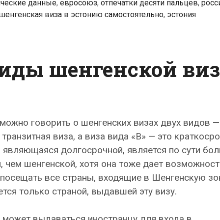
ческие данные
,
евросоюз
,
отпечатки десяти пальцев
,
росс
шенгенская виза в эстонию самостоятельно
,
эстония
иды шенгенской ви
можно говорить о шенгенских визах двух видов — 
 транзитная виза, а виза вида «B» — это краткоср
», являющаяся долгосрочной, является по сути бо
, чем шенгенской, хотя она тоже дает возможност
посещать все страны, входящие в Шенгенскую зон
ется только страной, выдавшей эту визу.
) может выдаваться иностранцу для входа в