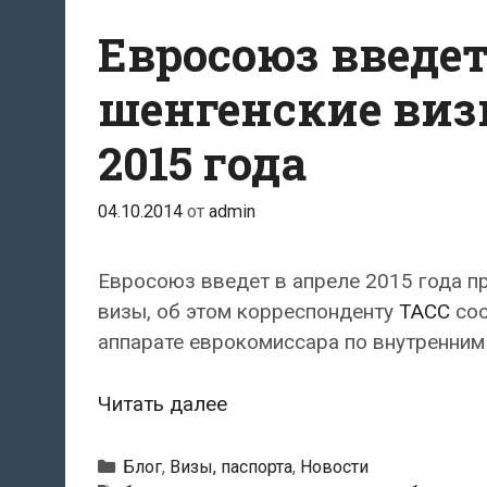
Евросоюз введе
шенгенские виз
2015 года
04.10.2014
от
admin
Евросоюз введет в апреле 2015 года п
визы, об этом корреспонденту
ТАСС
соо
аппарате еврокомиссара по внутренни
Евросоюз
Читать далее
введет
биометрические
Рубрики
Блог
,
Визы, паспорта
,
Новости