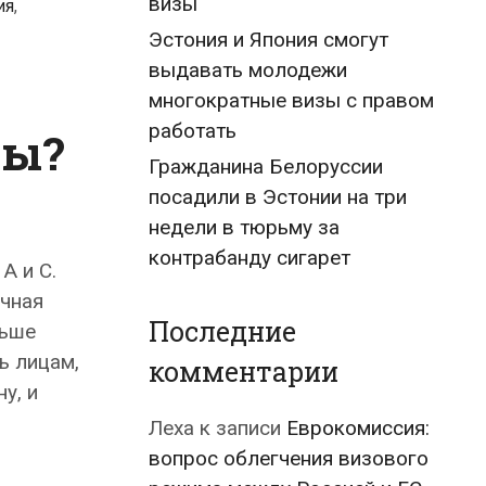
визы
ия
,
Эстония и Япония смогут
выдавать молодежи
многократные визы с правом
работать
зы?
Гражданина Белоруссии
посадили в Эстонии на три
недели в тюрьму за
контрабанду сигарет
A и C.
очная
Последние
льше
ь лицам,
комментарии
у, и
Леха
к записи
Еврокомиссия:
вопрос облегчения визового