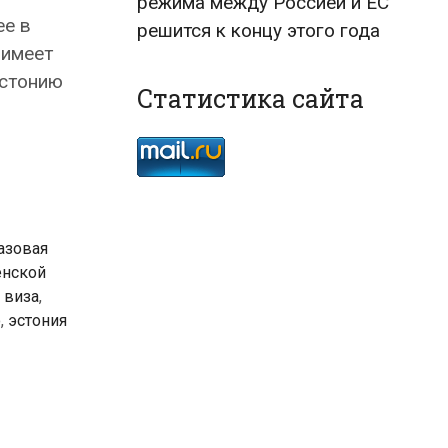
режима между Россией и ЕС
ее в
решится к концу этого года
 имеет
Эстонию
Статистика сайта
азовая
енской
 виза
,
ю
,
эстония