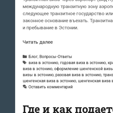
международную транзитную зону аэропор
следующее транзитное государство или 
законное основание въехать. Транзитна
и пребывание в Эстонии.
Какие
Читать далее
бывают
виды
Рубрики
Блог
,
Вопросы-Ответы
шенгенской
Метки
виза в эстонию
,
годовая виза в эстонию
,
кр
виза в эстонию
,
оформление шенгенской визы
визы?
визы в эстонию
,
разовая виза в эстонию
,
тран
шенгенская виза в эстонию
,
шенгенская виза 
Оставить комментарий
Где и как подае