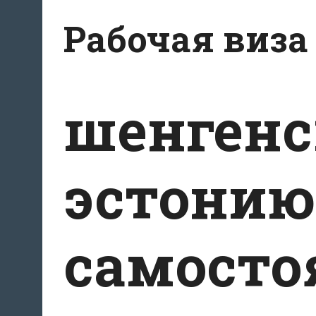
Перейти
Рабочая виза
к
содержимому
шенгенс
эстонию
самосто