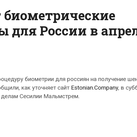
т биометрические
ы для России в апре
роцедуру биометрии для россиян на получение ше
бщили, как уточняет сайт
Estonian.Company
, в суб
м делам Сесилии Мальмстрем.