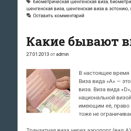
шенгенские
Метки
биометрическая шенгенская виза
,
биометри
шенгенская виза
,
шенгенская виза в эстонию
,
визы
Оставить комментарий
для
России
в
Какие бывают в
апреле
2015
27.01.2013
от
admin
года
В настоящее время 
Виза вида «A» — это
виза. Виза вида «D
национальной визой
имеющим её, право 
тоже не ограничива
Транзитная виза через аэропорт (вид А