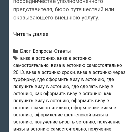
посредничестве уполномоченного
представителя, бюро путешествий или
оказывающего внешнюю услугу.
Где
Читать далее
и
как
Рубрики
Блог
,
Вопросы-Ответы
подается
Метки
виза в эстонию
,
виза в эстонию
самостоятельно
,
виза в эстонию самостоятельно
ходатайство
2013
,
виза в эстонию сроки
,
виза в эстонию через
о
турфирму
,
где оформить визу в эстонию
,
где
шенгенской
получить визу в эстонию
,
где сделать визу в
визе
эстонию
,
как оформить визу в эстонию
,
как
в
получить визу в эстонию
,
оформить визу в
Эстонию?
эстонию самостоятельно
,
оформление визы в
эстонию
,
оформление шенгенской визы в
эстонию
,
получение визы в эстонию
,
получение
визы в эстонию самостоятельно
,
получение