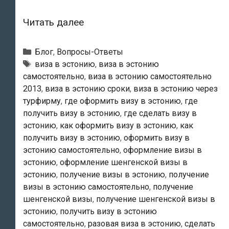
Где
Читать далее
и
как
Рубрики
Блог
,
Вопросы-Ответы
подается
Метки
виза в эстонию
,
виза в эстонию
самостоятельно
,
виза в эстонию самостоятельно
ходатайство
2013
,
виза в эстонию сроки
,
виза в эстонию через
о
турфирму
,
где оформить визу в эстонию
,
где
шенгенской
получить визу в эстонию
,
где сделать визу в
визе
эстонию
,
как оформить визу в эстонию
,
как
в
получить визу в эстонию
,
оформить визу в
Эстонию?
эстонию самостоятельно
,
оформление визы в
эстонию
,
оформление шенгенской визы в
эстонию
,
получение визы в эстонию
,
получение
визы в эстонию самостоятельно
,
получение
шенгенской визы
,
получение шенгенской визы в
эстонию
,
получить визу в эстонию
самостоятельно
,
разовая виза в эстонию
,
сделать