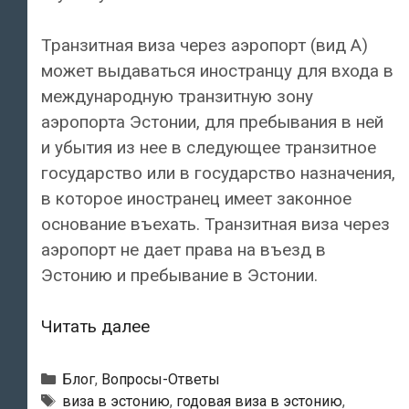
Транзитная виза через аэропорт (вид А)
может выдаваться иностранцу для входа в
международную транзитную зону
аэропорта Эстонии, для пребывания в ней
и убытия из нее в следующее транзитное
государство или в государство назначения,
в которое иностранец имеет законное
основание въехать. Транзитная виза через
аэропорт не дает права на въезд в
Эстонию и пребывание в Эстонии.
Какие
Читать далее
бывают
виды
Рубрики
Блог
,
Вопросы-Ответы
шенгенской
Метки
виза в эстонию
,
годовая виза в эстонию
,