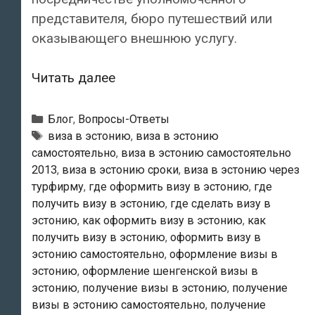
представителя, бюро путешествий или
оказывающего внешнюю услугу.
Где
Читать далее
и
как
Рубрики
Блог
,
Вопросы-Ответы
подается
Метки
виза в эстонию
,
виза в эстонию
самостоятельно
,
виза в эстонию самостоятельно
ходатайство
2013
,
виза в эстонию сроки
,
виза в эстонию через
о
турфирму
,
где оформить визу в эстонию
,
где
шенгенской
получить визу в эстонию
,
где сделать визу в
визе
эстонию
,
как оформить визу в эстонию
,
как
в
получить визу в эстонию
,
оформить визу в
Эстонию?
эстонию самостоятельно
,
оформление визы в
эстонию
,
оформление шенгенской визы в
эстонию
,
получение визы в эстонию
,
получение
визы в эстонию самостоятельно
,
получение