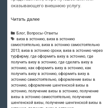
оказывающего внешнюю услугу.
Где
Читать далее
и
как
Рубрики
Блог
,
Вопросы-Ответы
подается
Метки
виза в эстонию
,
виза в эстонию
самостоятельно
,
виза в эстонию самостоятельно
ходатайство
2013
,
виза в эстонию сроки
,
виза в эстонию через
о
турфирму
,
где оформить визу в эстонию
,
где
шенгенской
получить визу в эстонию
,
где сделать визу в
визе
эстонию
,
как оформить визу в эстонию
,
как
в
получить визу в эстонию
,
оформить визу в
Эстонию?
эстонию самостоятельно
,
оформление визы в
эстонию
,
оформление шенгенской визы в
эстонию
,
получение визы в эстонию
,
получение
визы в эстонию самостоятельно
,
получение
шенгенской визы
,
получение шенгенской визы в