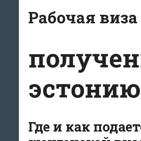
Перейти
Рабочая виза
к
содержимому
получен
эстонию
Где и как подае