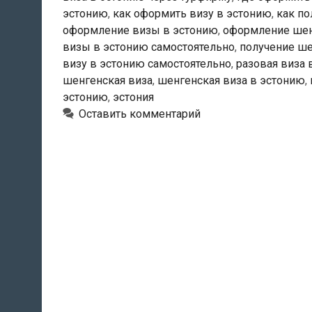
ходатайство
эстонию
,
как оформить визу в эстонию
,
как по
о
оформление визы в эстонию
,
оформление шен
шенгенской
визы в эстонию самостоятельно
,
получение ш
визе
визу в эстонию самостоятельно
,
разовая виза 
в
шенгенская виза
,
шенгенская виза в эстонию
,
Эстонию?
эстонию
,
эстония
Оставить комментарий