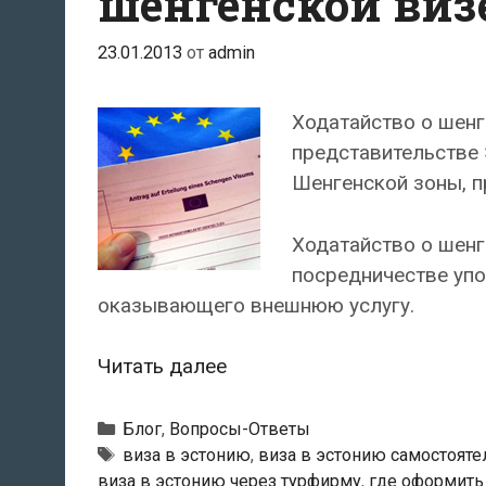
шенгенской виз
23.01.2013
от
admin
Ходатайство о шенг
представительстве 
Шенгенской зоны, 
Ходатайство о шенг
посредничестве упо
оказывающего внешнюю услугу.
Где
Читать далее
и
как
Рубрики
Блог
,
Вопросы-Ответы
подается
Метки
виза в эстонию
,
виза в эстонию самостояте
виза в эстонию через турфирму
,
где оформить