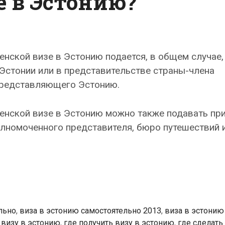
е в Эстонию?
енской визе в Эстонию подается, в общем случае,
Эстонии или в представительстве страны-члена
представляющего Эстонию.
енской визе в Эстонию можно также подавать пр
лномоченного представителя, бюро путешествий 
льно
,
виза в эстонию самостоятельно 2013
,
виза в эстонию
 визу в эстонию
,
где получить визу в эстонию
,
где сделать