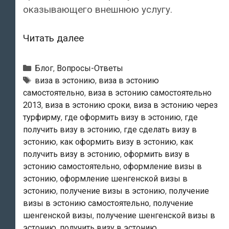
оказывающего внешнюю услугу.
Где
Читать далее
и
как
Рубрики
Блог
,
Вопросы-Ответы
подается
Метки
виза в эстонию
,
виза в эстонию
самостоятельно
,
виза в эстонию самостоятельно
ходатайство
2013
,
виза в эстонию сроки
,
виза в эстонию через
о
турфирму
,
где оформить визу в эстонию
,
где
шенгенской
получить визу в эстонию
,
где сделать визу в
визе
эстонию
,
как оформить визу в эстонию
,
как
в
получить визу в эстонию
,
оформить визу в
Эстонию?
эстонию самостоятельно
,
оформление визы в
эстонию
,
оформление шенгенской визы в
эстонию
,
получение визы в эстонию
,
получение
визы в эстонию самостоятельно
,
получение
шенгенской визы
,
получение шенгенской визы в
эстонию
,
получить визу в эстонию