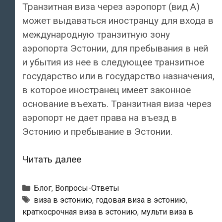
Транзитная виза через аэропорт (вид А)
может выдаваться иностранцу для входа в
международную транзитную зону
аэропорта Эстонии, для пребывания в ней
и убытия из нее в следующее транзитное
государство или в государство назначения,
в которое иностранец имеет законное
основание въехать. Транзитная виза через
аэропорт не дает права на въезд в
Эстонию и пребывание в Эстонии.
Какие
Читать далее
бывают
виды
Рубрики
Блог
,
Вопросы-Ответы
шенгенской
Метки
виза в эстонию
,
годовая виза в эстонию
,
краткосрочная виза в эстонию
,
мульти виза в
визы?