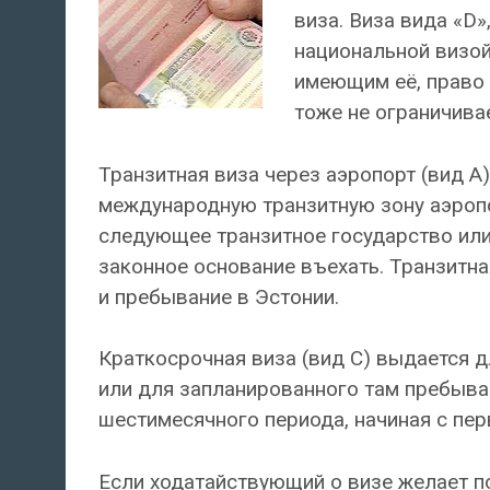
виза. Виза вида «D
национальной визой
имеющим её, право 
тоже не ограничива
Транзитная виза через аэропорт (вид А
международную транзитную зону аэропор
следующее транзитное государство или 
законное основание въехать. Транзитна
и пребывание в Эстонии.
Краткосрочная виза (вид С) выдается 
или для запланированного там пребыван
шестимесячного периода, начиная с пе
Если ходатайствующий о визе желает п