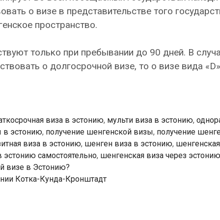
овать о визе в представительстве того государст
генское пространство.
твуют только при пребывании до 90 дней. В случ
твовать о долгосрочной визе, то о визе вида «D»
аткосрочная виза в эстонию
,
мульти виза в эстонию
,
однор
 в эстонию
,
получение шенгенской визы
,
получение шенг
зитная виза в эстонию
,
шенген виза в эстонию
,
шенгенская
в эстонию самостоятельно
,
шенгенская виза через эстони
ой визе в Эстонию?
инии Котка-Кунда-Кронштадт