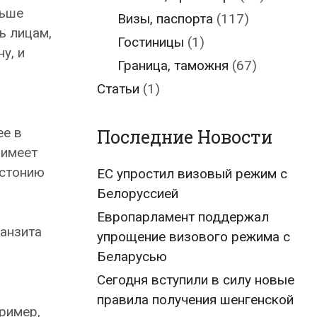
льше
Визы, паспорта
(117)
ь лицам,
Гостиницы
(1)
у, и
Граница, таможня
(67)
Статьи
(1)
ее в
Последние Новости
 имеет
Эстонию
ЕС упростил визовый режим с
Белоруссией
Европарламент поддержал
ранзита
упрощение визового режима с
Беларусью
Сегодня вступили в силу новые
правила получения шенгенской
ример,