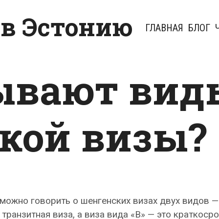
 в Эстонию
ГЛАВНАЯ
БЛОГ
ывают вид
кой визы?
можно говорить о шенгенских визах двух видов — 
 транзитная виза, а виза вида «B» — это краткоср