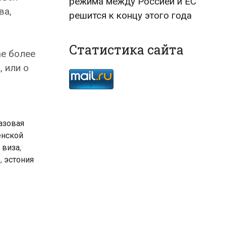
режима между Россией и ЕС
ва,
решится к концу этого года
Статистика сайта
ае более
, или о
азовая
енской
 виза
,
ю
,
эстония