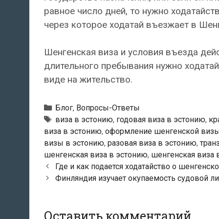
равное число дней, то нужно ходатайств
через которое ходатай въезжает в Шен
Шенгенская виза и условия въезда дейс
длительного пребывания нужно ходатайс
виде на жительство.
Рубрики
Блог
,
Вопросы-Ответы
Метки
виза в эстонию
,
годовая виза в эстонию
,
кр
виза в эстонию
,
оформление шенгенской визы
визы в эстонию
,
разовая виза в эстонию
,
тран
шенгенская виза в эстонию
,
шенгенская виза 
Навигация
Где и как подается ходатайство о шенгенск
по
Финляндия изучает окупаемость судовой л
записям
Оставить комментарий