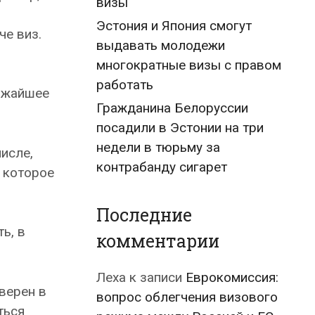
визы
Эстония и Япония смогут
е виз.
выдавать молодежи
многократные визы с правом
работать
лижайшее
Гражданина Белоруссии
посадили в Эстонии на три
недели в тюрьму за
исле,
контрабанду сигарет
, которое
Последние
ь, в
комментарии
Леха
к записи
Еврокомиссия:
верен в
вопрос облегчения визового
ться