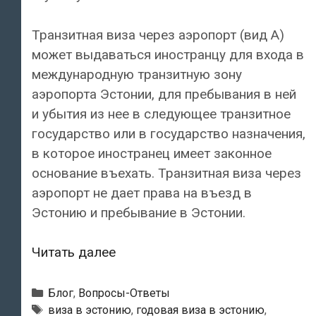
Транзитная виза через аэропорт (вид А)
может выдаваться иностранцу для входа в
международную транзитную зону
аэропорта Эстонии, для пребывания в ней
и убытия из нее в следующее транзитное
государство или в государство назначения,
в которое иностранец имеет законное
основание въехать. Транзитная виза через
аэропорт не дает права на въезд в
Эстонию и пребывание в Эстонии.
Какие
Читать далее
бывают
виды
Рубрики
Блог
,
Вопросы-Ответы
шенгенской
Метки
виза в эстонию
,
годовая виза в эстонию
,