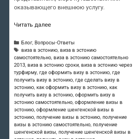
оказывающего внешнюю услугу.
Где
Читать далее
и
как
Рубрики
Блог
,
Вопросы-Ответы
подается
Метки
виза в эстонию
,
виза в эстонию
самостоятельно
,
виза в эстонию самостоятельно
ходатайство
2013
,
виза в эстонию сроки
,
виза в эстонию через
о
турфирму
,
где оформить визу в эстонию
,
где
шенгенской
получить визу в эстонию
,
где сделать визу в
визе
эстонию
,
как оформить визу в эстонию
,
как
в
получить визу в эстонию
,
оформить визу в
Эстонию?
эстонию самостоятельно
,
оформление визы в
эстонию
,
оформление шенгенской визы в
эстонию
,
получение визы в эстонию
,
получение
визы в эстонию самостоятельно
,
получение
шенгенской визы
,
получение шенгенской визы в