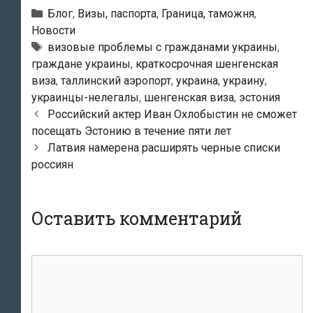
Рубрики
Блог
,
Визы, паспорта
,
Граница, таможня
,
Новости
Метки
визовые проблемы с гражданами украины
,
граждане украины
,
краткосрочная шенгенская
виза
,
таллинский аэропорт
,
украина
,
украину
,
украинцы-нелегалы
,
шенгенская виза
,
эстония
Навигация
Российский актер Иван Охлобыстин не сможет
по
посещать Эстонию в течение пяти лет
записям
Латвия намерена расширять черные списки
россиян
Оставить комментарий
Комментарий