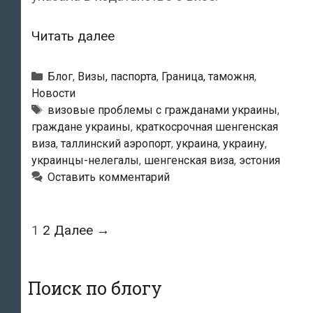
Гражданку
Читать далее
Украины
не
Рубрики
Блог
,
Визы, паспорта
,
Граница, таможня
,
впустили
Новости
Метки
визовые проблемы с гражданами украины
,
в
граждане украины
,
краткосрочная шенгенская
Эстонию
виза
,
таллинский аэропорт
,
украина
,
украину
,
по
украинцы-нелегалы
,
шенгенская виза
,
эстония
причине
Оставить комментарий
несовпадения
названной
Навигация
1
2
Далее →
цели
по
визита
записям
с
Поиск по блогу
указанной
в