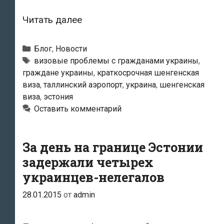
Двух
Читать далее
украинцев
не
Рубрики
Блог
,
Новости
пустили
Метки
визовые проблемы с гражданами украины
,
граждане украины
,
краткосрочная шенгенская
в
виза
,
таллинский аэропорт
,
украина
,
шенгенская
Эстонию
виза
,
эстония
Оставить комментарий
За день на границе Эстонии
задержали четырех
украинцев-нелегалов
28.01.2015
от
admin