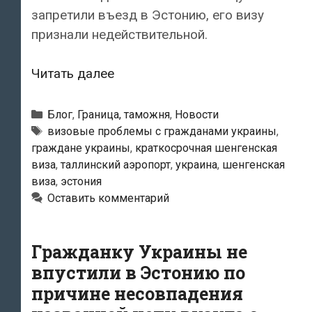
запретили въезд в Эстонию, его визу
признали недействительной.
19-
Читать далее
летнего
гражданина
Рубрики
Блог
,
Граница, таможня
,
Новости
Украины
Метки
визовые проблемы с гражданами украины
,
граждане украины
,
краткосрочная шенгенская
не
виза
,
таллинский аэропорт
,
украина
,
шенгенская
впустили
виза
,
эстония
в
Оставить комментарий
Эстонию
Гражданку Украины не
впустили в Эстонию по
причине несовпадения