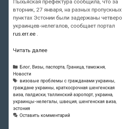
Пыхьяская префектура сообщила, что за
вторник, 27 января, на разных пропускных
пунктах Эстонии были задержаны четверо
украинцев-нелегалов, сообщает портал
rus.err.ee
.
За
Читать далее
день
на
Рубрики
Блог
,
Визы, паспорта
,
Граница, таможня
,
границе
Новости
Метки
визовые проблемы с гражданами украины
,
Эстонии
граждане украины
,
краткосрочная шенгенская
задержали
виза
,
палдиски
,
таллинский аэропорт
,
украина
,
четырех
украинцы-нелегалы
,
швеция
,
шенгенская виза
,
украинцев-
эстония
нелегалов
Оставить комментарий