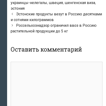
украинцы-нелегалы
,
швеция
,
шенгенская виза
,
эстония
Навигация
Эстонские продукты везут в Россию десятками
по
и сотнями килограммов
записям
Россельхознадзор ограничил ввоз в Россию
растительной продукции до 5 кг
Оставить комментарий
Комментарий