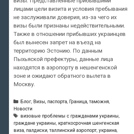
визы. Представленные прибывшими
лицами цели визита и условия пребывания
не заслуживали доверия, из-за чего их
визы были признаны недействительными.
Также в отношении прибывших украинцев
был вынесен запрет на въезд на
территорию Эстонию. По данным
Пыхьяской префектуры, данные лица
находятся в аэропорту в нешенгенской
зоне и ожидают обратного вылета в
Москву.
Рубрики
Блог
,
Визы, паспорта
,
Граница, таможня
,
Новости
Метки
визовые проблемы с гражданами украины
,
граждане украины
,
краткосрочная шенгенская
виза
,
палдиски
,
таллинский аэропорт
,
украина
,